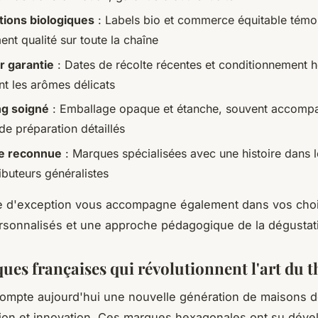
ations biologiques
: Labels bio et commerce équitable témo
nt qualité sur toute la chaîne
r garantie
: Dates de récolte récentes et conditionnement 
nt les arômes délicats
ng soigné
: Emballage opaque et étanche, souvent accomp
de préparation détaillés
se reconnue
: Marques spécialisées avec une histoire dans l
ibuteurs généralistes
 d'exception vous accompagne également dans vos choi
rsonnalisés et une approche pédagogique de la dégustat
ues françaises qui révolutionnent l'art du t
ompte aujourd'hui une nouvelle génération de maisons d
dition et innovation. Ces marques hexagonales ont su dév