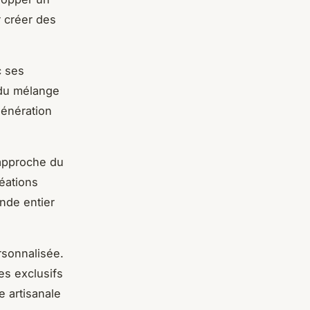
r créer des
c ses
 du mélange
génération
approche du
éations
nde entier
rsonnalisée.
es exclusifs
e artisanale