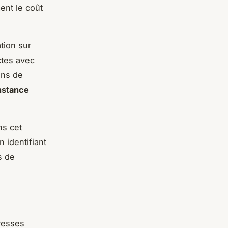
nt le coût
tion sur
ctes avec
ons de
nstance
ns cet
 identifiant
s de
resses