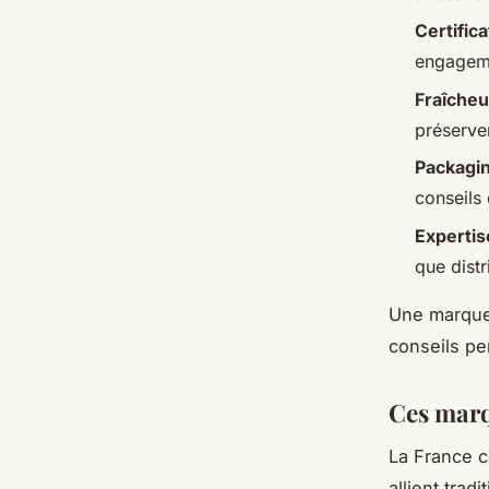
Certific
engageme
Fraîcheu
préserve
Packagi
conseils 
Experti
que distr
Une marque
conseils pe
Ces marq
La France c
allient tra