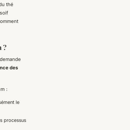
du thé
soif
 comment
 ?
e demande
nce des
um :
sément le
es processus