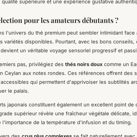
e qualité supérieure et une expérience gustative authenti
élection pour les amateurs débutants ?
s l'univers du thé premium peut sembler intimidant face 
s variétés disponibles. Pourtant, avec les bons conseils, 
devient un véritable voyage sensoriel progressif et pass
emiers pas, privilégiez des
thés noirs doux
comme un Ear
un Ceylan aux notes rondes. Ces références offrent des 
 accessibles qui permettent d'apprivoiser les subtilités a
er le palais.
rts japonais constituent également un excellent point de 
rade supérieur révèle une fraîcheur végétale délicate, i
l'importance de la température d'infusion et du timing.
 vers des
crus plus complexes
se fait naturellement avec