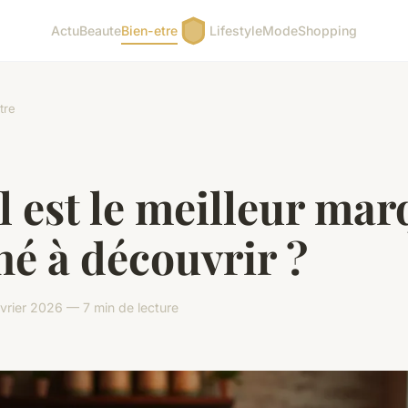
Actu
Beaute
Bien-etre
Lifestyle
Mode
Shopping
tre
 est le meilleur mar
hé à découvrir ?
vrier 2026 — 7 min de lecture