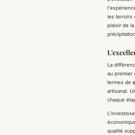
l'expérienc
les terroirs
plaisir de 
précipitatio
L'excelle
La différen
au premier 
termes de
q
artisanal. 
chaque étap
L'investiss
économique 
qualité sup