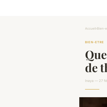
Accueil
›
Bien-e
BIEN-ETRE
Quel
de t
Inaya — 27 fé