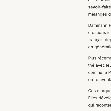
savoir-faire
mélanges d
Dammann Frè
créations i
français de
en générati
Plus récem
thé avec le
comme le Pr
en réinvent
Ces marques
Elles dével
qui raconte