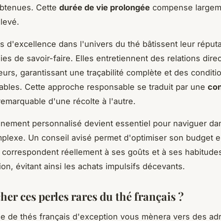
obtenues. Cette
durée de vie prolongée
compense largeme
élevé.
 d'excellence dans l'univers du thé bâtissent leur réputa
es de savoir-faire. Elles entretiennent des relations dire
eurs, garantissant une traçabilité complète et des conditi
itables. Cette approche responsable se traduit par une
co
emarquable d'une récolte à l'autre.
ement personnalisé devient essentiel pour naviguer da
plexe. Un conseil avisé permet d'optimiser son budget en
i correspondent réellement à ses goûts et à ses habitude
n, évitant ainsi les achats impulsifs décevants.
er ces perles rares du thé français ?
e de thés français d'exception vous mènera vers des ad