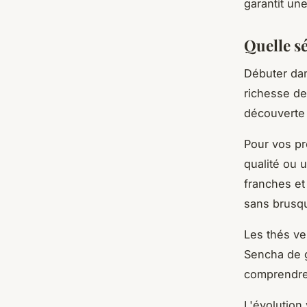
garantit un
Quelle s
Débuter dan
richesse de
découverte 
Pour vos pr
qualité ou 
franches et
sans brusqu
Les thés ve
Sencha de g
comprendre 
L'évolution