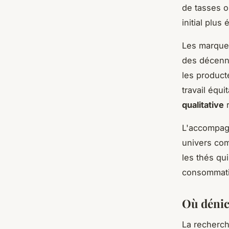
de tasses 
initial plus 
Les marques
des décenni
les product
travail équ
qualitative
r
L'accompagn
univers com
les thés qu
consommatio
Où dénich
La recherch