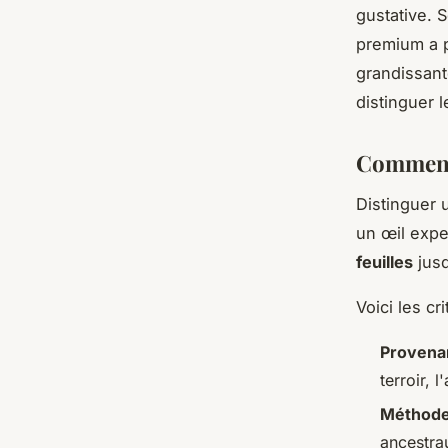
gustative. 
premium a p
grandissant
distinguer 
Comment 
Distinguer
un œil expe
feuilles
jusq
Voici les c
Provena
terroir, 
Méthodes
ancestrau