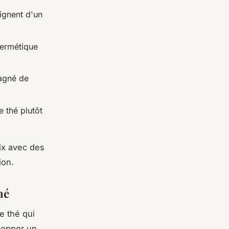
ignent d'un
hermétique
agné de
e thé plutôt
x avec des
ion.
hé
e thé qui
elopper un