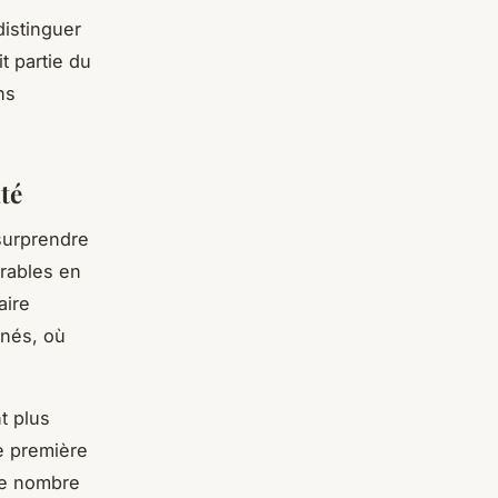
distinguer
t partie du
ns
té
 surprendre
érables en
aire
nnés, où
t plus
de première
 le nombre