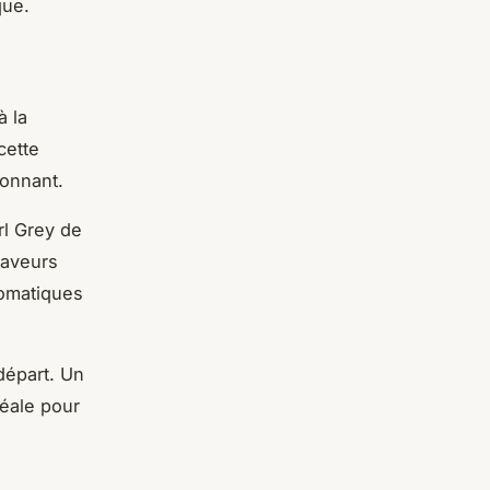
que.
à la
cette
ionnant.
l Grey de
saveurs
romatiques
départ. Un
déale pour