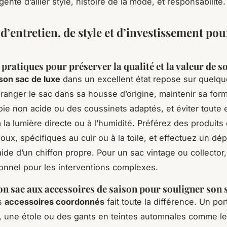
igente d’allier style, histoire de la mode, et responsabilité.
d’entretien, de style et d’investissement pou
pratiques pour préserver la qualité et la valeur de s
son sac de luxe
dans un excellent état repose sur quelq
: ranger le sac dans sa housse d’origine, maintenir sa fo
oie non acide ou des coussinets adaptés, et éviter toute 
 la lumière directe ou à l’humidité. Préférez des produits
oux, spécifiques au cuir ou à la toile, et effectuez un d
’aide d’un chiffon propre. Pour un sac vintage ou collector, 
onnel pour les interventions complexes.
on sac aux accessoires de saison pour souligner son s
s
accessoires coordonnés
fait toute la différence. Un po
i, une étole ou des gants en teintes automnales comme l