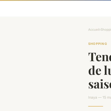
Accueil
›
Shopp
SHOPPING
Ten
de l
sai
Inaya — 15 ma