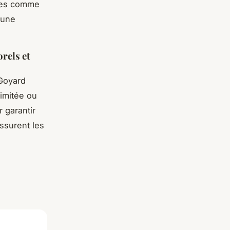
nces comme
 une
rels et
 Goyard
limitée ou
 garantir
assurent les