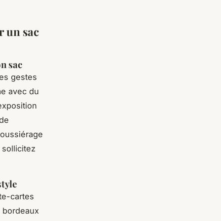
r un sac
on sac
ues gestes
rme avec du
exposition
 de
époussiérage
sollicitez
tyle
rte-cartes
e bordeaux