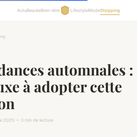
Actu
Beaute
Bien-etre
Lifestyle
Mode
Shopping
ing
dances automnales : 
uxe à adopter cette
son
i 2025 — 3 min de lecture