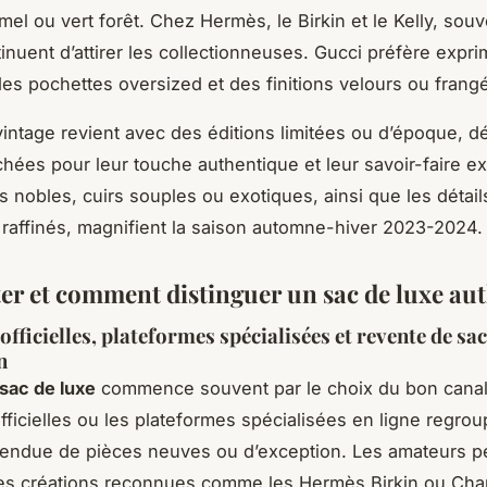
mel ou vert forêt. Chez Hermès, le Birkin et le Kelly, souv
tinuent d’attirer les collectionneuses. Gucci préfère expr
des pochettes oversized et des finitions velours ou frang
vintage revient avec des éditions limitées ou d’époque, 
chées pour leur touche authentique et leur savoir-faire e
s nobles, cuirs souples ou exotiques, ainsi que les détail
 raffinés, magnifient la saison automne-hiver 2023-2024.
er et comment distinguer un sac de luxe au
fficielles, plateformes spécialisées et revente de sa
n
sac de luxe
commence souvent par le choix du bon canal 
fficielles ou les plateformes spécialisées en ligne regro
tendue de pièces neuves ou d’exception. Les amateurs p
des créations reconnues comme les Hermès Birkin ou Cha