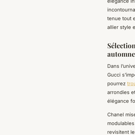
élégance in
incontourna
tenue tout e
allier style
Sélectio
automne
Dans l’univ
Gucci s’imp
pourrez
tro
arrondies e
élégance fo
Chanel mise
modulables 
revisitent 