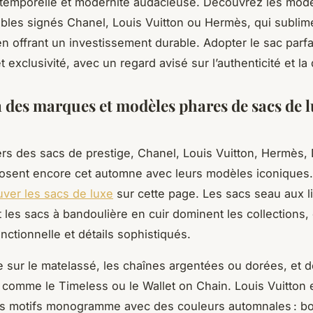
temporelle et modernité audacieuse. Découvrez les mod
bles signés Chanel, Louis Vuitton ou Hermès, qui subli
n offrant un investissement durable. Adopter le sac parfai
 et exclusivité, avec un regard avisé sur l’authenticité et la 
n des marques et modèles phares de sacs de l
ers des sacs de prestige, Chanel, Louis Vuitton, Hermès, 
osent encore cet automne avec leurs modèles iconiques
uver les sacs de luxe
sur cette page. Les sacs seau aux l
t les sacs à bandoulière en cuir dominent les collections,
nctionnelle et détails sophistiqués.
 sur le matelassé, les chaînes argentées ou dorées, et 
comme le Timeless ou le Wallet on Chain. Louis Vuitton e
les motifs monogramme avec des couleurs automnales : b