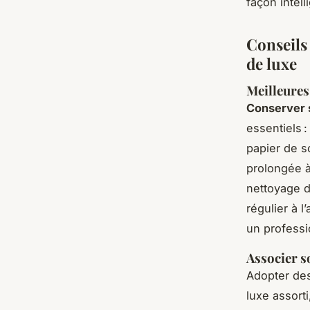
façon intell
Conseils 
de luxe
Meilleures 
Conserver 
essentiels 
papier de s
prolongée à
nettoyage d
régulier à l
un professi
Associer s
Adopter de
luxe assort