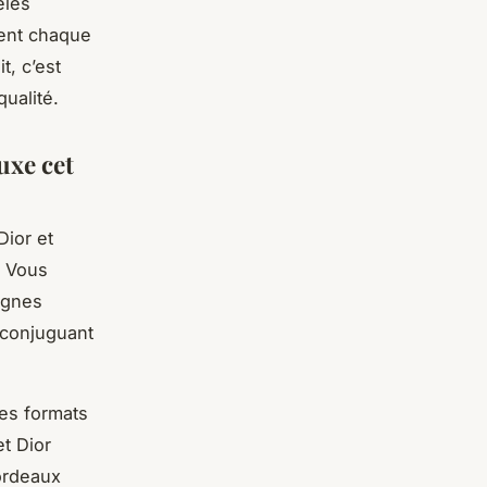
èles
ment chaque
t, c’est
qualité.
uxe cet
Dior et
. Vous
ignes
 conjuguant
des formats
t Dior
ordeaux