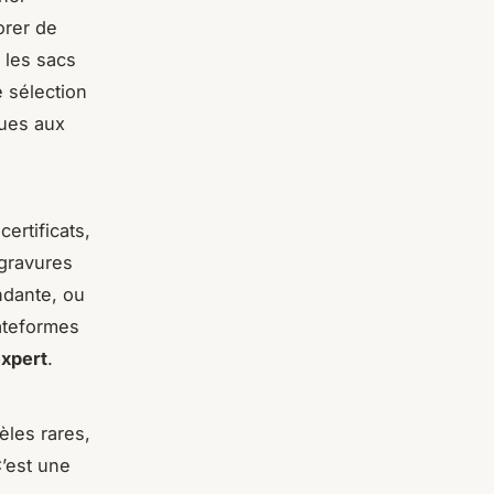
orer de
 les sacs
e sélection
ques aux
ertificats,
 gravures
ndante, ou
lateformes
expert
.
les rares,
C’est une