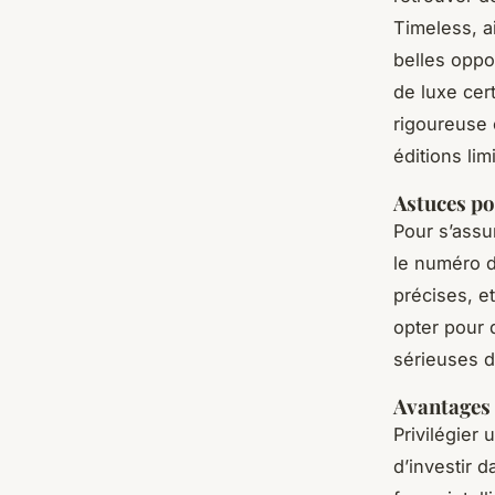
Timeless, a
belles oppo
de luxe cer
rigoureuse 
éditions lim
Astuces pou
Pour s’assur
le numéro d
précises, e
opter pour 
sérieuses d
Avantages 
Privilégier 
d’investir d