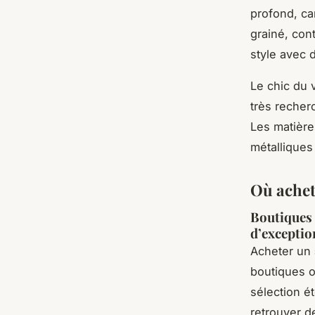
profond, ca
grainé, con
style avec 
Le chic du 
très recher
Les matière
métalliques
Où achet
Boutiques o
d’exceptio
Acheter un
boutiques o
sélection é
retrouver 