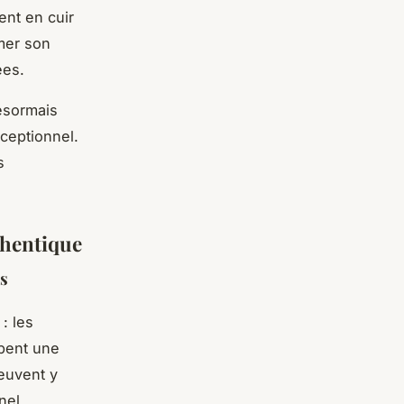
ent en cuir
imer son
ées.
désormais
xceptionnel.
s
thentique
cs
: les
upent une
euvent y
nel