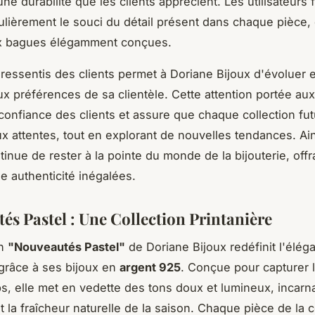
e durabilité que les clients apprécient. Les utilisateurs 
ulièrement le souci du détail présent dans chaque pièce
 bagues élégamment conçues.
 ressentis des clients permet à Doriane Bijoux d'évoluer 
ux préférences de sa clientèle. Cette attention portée aux
 confiance des clients et assure que chaque collection fu
x attentes, tout en explorant de nouvelles tendances. Ains
inue de rester à la pointe du monde de la bijouterie, off
ne authenticité inégalées.
és Pastel : Une Collection Printanière
on
"Nouveautés Pastel"
de Doriane Bijoux redéfinit l'élég
 grâce à ses bijoux en
argent 925
. Conçue pour capturer 
s, elle met en vedette des tons doux et lumineux, incarn
 la fraîcheur naturelle de la saison. Chaque pièce de la c