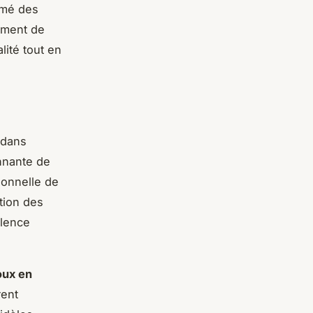
ormé des
gement de
lité tout en
 dans
nnante de
ionnelle de
tion des
llence
oux en
rent