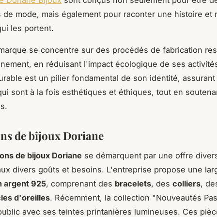
e Doriane Bijoux
sont conçus non seulement pour être d
 de mode, mais également pour raconter une histoire et
ui les portent.
 marque se concentre sur des procédés de fabrication re
nnement, en réduisant l'impact écologique de ses activité
rable est un pilier fondamental de son identité, assurant 
ui sont à la fois esthétiques et éthiques, tout en soutenan
is.
ons de bijoux Doriane
ions de bijoux Doriane
se démarquent par une offre divers
ux divers goûts et besoins. L'entreprise propose une l
n argent 925
, comprenant des
bracelets
, des
colliers
, d
les d'oreilles
. Récemment, la collection "Nouveautés Pas
public avec ses teintes printanières lumineuses. Ces pièce