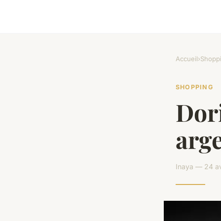
Accueil
›
Shopp
SHOPPING
Dori
arge
Inaya — 24 av