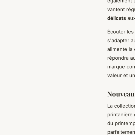
également un
vantent rég
délicats
aux
Écouter les
s'adapter a
alimente la
répondra au
marque cont
valeur et u
Nouveaut
La collecti
printanière
du printemp
parfaitement