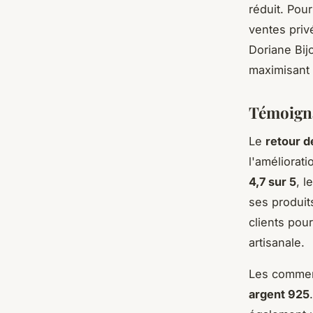
réduit. Pour
ventes priv
Doriane Bijo
maximisant l
Témoigna
Le
retour d
l'améliorat
4,7 sur 5
, l
ses produit
clients pou
artisanale.
Les comment
argent 925