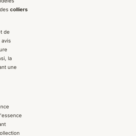
fidèles
, des
colliers
et de
 avis
ture
i, la
rant une
ance
l'essence
ant
ollection