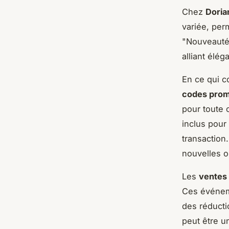
Chez
Doria
variée, per
"Nouveautés
alliant élég
En ce qui 
codes pro
pour toute 
inclus pour
transaction
nouvelles o
Les
ventes 
Ces événeme
des réductio
peut être u