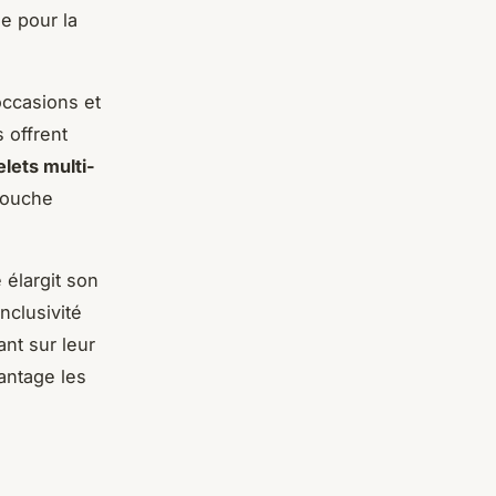
e pour la
occasions et
 offrent
lets multi-
 touche
 élargit son
nclusivité
nt sur leur
antage les