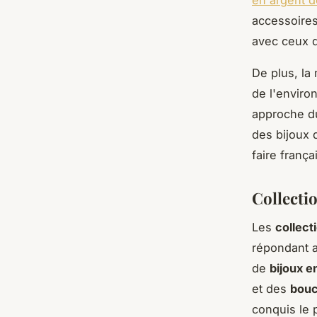
en argent d
accessoires
avec ceux q
De plus, la
de l'enviro
approche du
des bijoux q
faire frança
Collecti
Les
collect
répondant a
de
bijoux e
et des
bouc
conquis le 