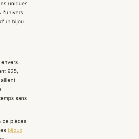
ions uniques
 l'univers
 d'un bijou
 envers
ent 925,
allient
a
e temps sans
n de pièces
 Les
bijoux