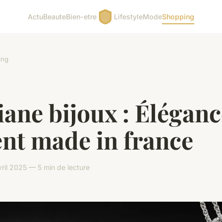
Actu
Beaute
Bien-etre
Lifestyle
Mode
Shopping
ing
ane bijoux : Éléganc
nt made in france
ril 2025 — 5 min de lecture