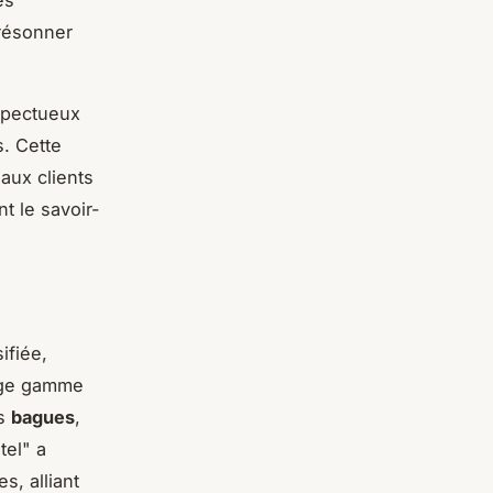
es
 résonner
spectueux
s. Cette
aux clients
t le savoir-
ifiée,
arge gamme
es
bagues
,
tel" a
s, alliant