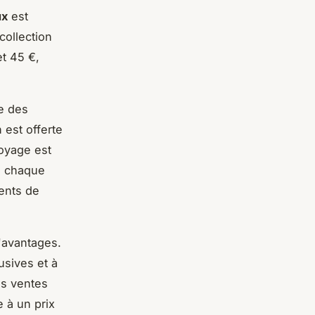
ux
est
collection
t 45 €,
e des
n est offerte
oyage est
 à chaque
ients de
'avantages.
usives et à
es ventes
 à un prix