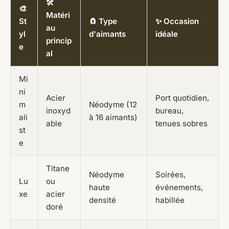
🛠️
🎨
Matéri
St
🧲 Type
✨ Occasion
au
yl
d'aimants
idéale
princip
e
al
Mi
ni
Acier
Port quotidien,
m
Néodyme (12
inoxyd
bureau,
ali
à 16 aimants)
able
tenues sobres
st
e
Titane
Néodyme
Soirées,
Lu
ou
haute
événements,
xe
acier
densité
habillée
doré